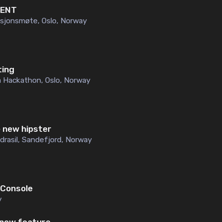
TENT
sjonsmøte
,
Oslo, Norway
ting
ia Hackathon
,
Oslo, Norway
e new hipster
drasil
,
Sandefjord, Norway
 Console
y
 new feature