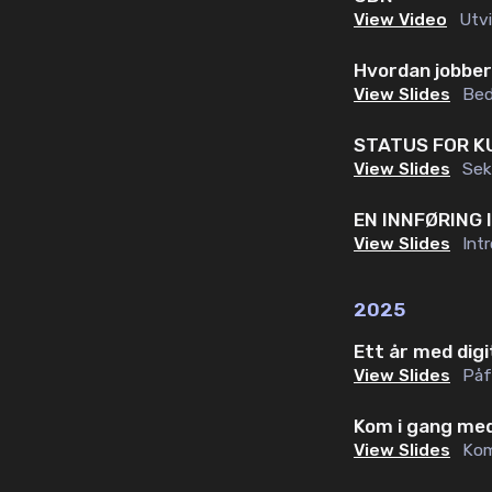
View Video
Utv
Hvordan jobber
View Slides
Bed
STATUS FOR KU
View Slides
Sek
EN INNFØRING 
View Slides
Int
2025
Ett år med dig
View Slides
Påf
Kom i gang med
View Slides
Kom