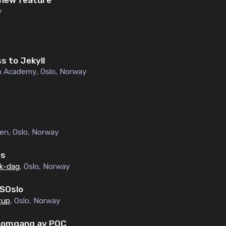
y
 to Jekyll
n Academy
,
Oslo, Norway
gen
,
Oslo, Norway
ps
k-dag
,
Oslo, Norway
SOslo
tup
,
Oslo, Norway
nnomgang av POC