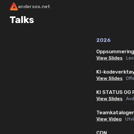
andersos.net
Talks
2026
Oppsummering 
View Slides
Les
KI-kodeverktøy 
View Slides
Off
KI STATUS OG
View Slides
Avd
Teamkataloge
View Video
Utv
CDN