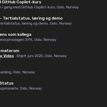
 GitHub Copilot-kurs
 i gang med GitHub Copilot-kurs
,
Oslo, Norway
 - Tertialstatus, læring og demo
Tertialstatus, læring og demo
,
Oslo, Norway
gens som kollega
pirasjonsdagen SPK
,
Oslo, Norway
g møterom
w Video
ShipIt juni 2025
,
Oslo, Norway
samling
,
Oslo, Norway
 Status
sjonsmøte
,
Oslo, Norway