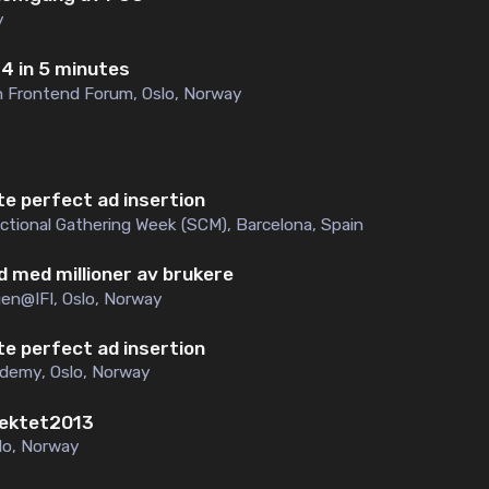
y
4 in 5 minutes
n Frontend Forum
,
Oslo, Norway
e perfect ad insertion
ctional Gathering Week (SCM)
,
Barcelona, Spain
od med millioner av brukere
en@IFI
,
Oslo, Norway
e perfect ad insertion
ademy
,
Oslo, Norway
ektet2013
lo, Norway