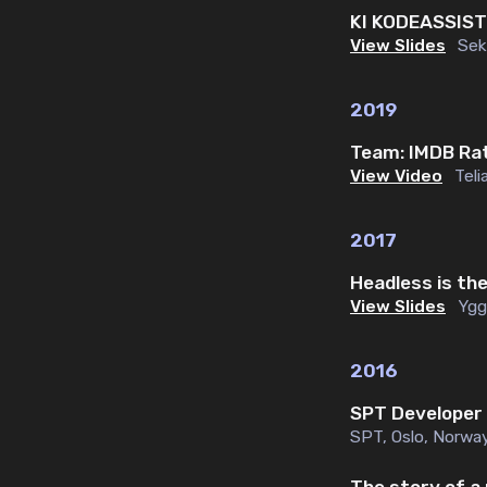
KI KODEASSIS
View Slides
Sek
2019
Team: IMDB Ra
View Video
Tel
2017
Headless is th
View Slides
Ygg
2016
SPT Developer
SPT
,
Oslo, Norwa
The story of a