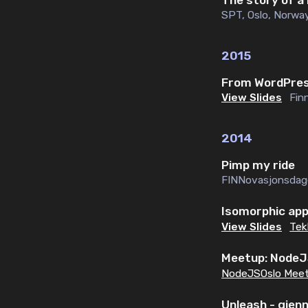
SPT
,
Oslo, Norwa
2015
From WordPress
View Slides
Fin
2014
Pimp my ride
FINNovasjonsda
Isomorphic ap
View Slides
Tek
Meetup: NodeJ
NodeJSOslo Mee
Unleash - gje