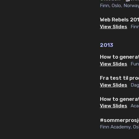
Finn
,
Oslo, Norwa
Web Rebels 201
View Slides
Fin
2013
How to generat
View Slides
Fun
Fra test til pr
View Slides
Dag
How to generat
View Slides
Ac
#sommerprosj
Finn Academy
,
Os